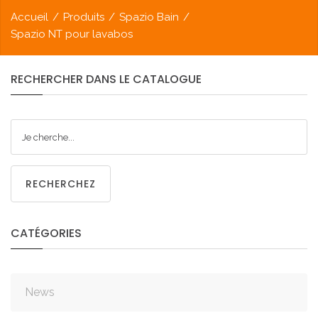
Accueil
/
Produits
/
Spazio Bain
/
Spazio NT pour lavabos
RECHERCHER
DANS
LE
CATALOGUE
RECHERCHEZ
CATÉGORIES
News