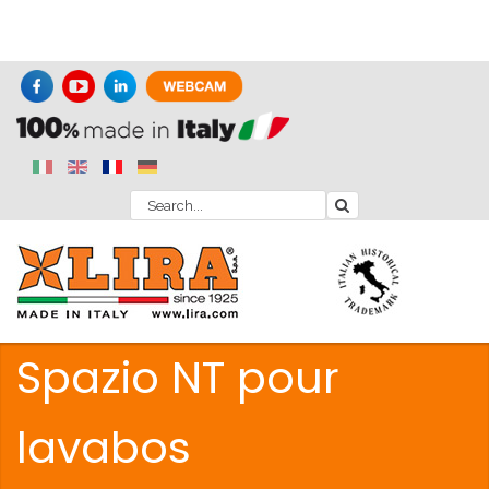
Spazio NT pour
lavabos