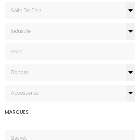
Salle De Bain
Industrie
PMR
Bondes
Accessories
MARQUES
Basket