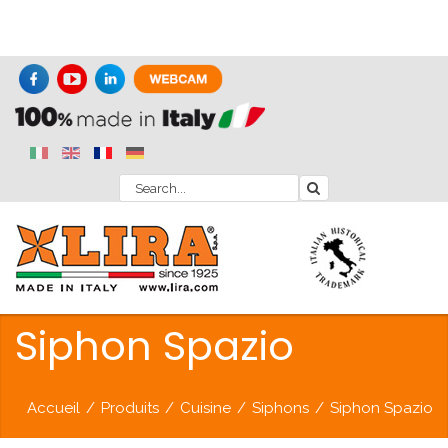
Siphon Spazio
Accueil
/
Produits
/
Cuisine
/
Siphons
/
Siphon Spazio