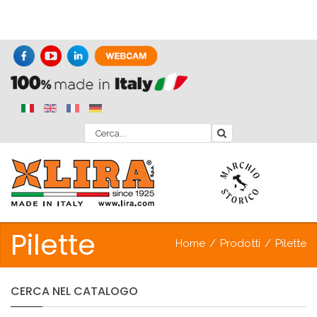
Pilette
Home
/
Prodotti
/
Pilette
CERCA
NEL
CATALOGO