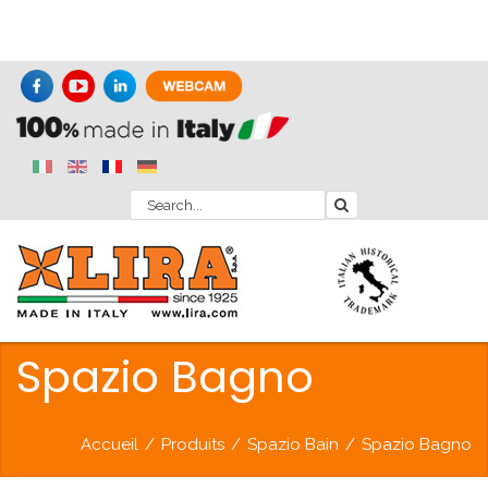
Spazio Bagno
Accueil
/
Produits
/
Spazio Bain
/
Spazio Bagno