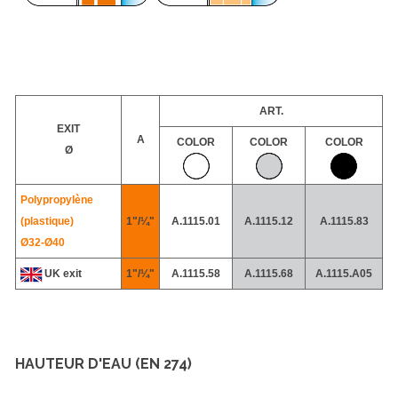
ART.
EXIT
A
COLOR
COLOR
COLOR
Ø
Polypropylène
(plastique)
1"/¼"
A.1115.01
A.1115.12
A.1115.83
Ø32-
Ø40
UK exit
1"/¼"
A.1115.58
A.1115.68
A.1115.A05
HAUTEUR D'EAU (EN 274)